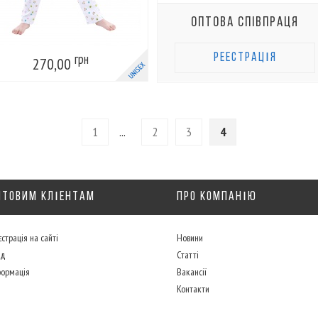
Оптова спiвпраця
грн
РЕЕСТРАЦІЯ
270,00
1
...
2
3
4
ПТОВИМ КЛІeНТАМ
ПРО КОМПАНІЮ
страція на сайті
Новини
ід
Статті
формація
Вакансії
Контакти