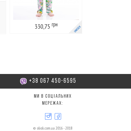
грн
330,75
+38 067 450-6595
Ми в соцІальних
мережах:
© olioli.com.ua 2016 - 2018