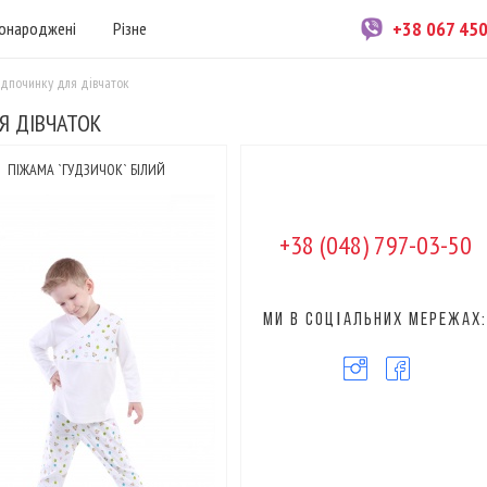
+38 067 45
онароджені
Різне
ідпочинку для дівчаток
Я ДІВЧАТОК
ПІЖАМА `ГУДЗИЧОК` БІЛИЙ
+38 (048) 797-03-50
Ми в соцІальних мережах