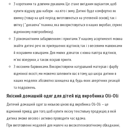
З короткими та довгими рукавами. Це стане вигідним варіантом, щоб
купити відразу два набори - на літо і зиму. Дитині буде комфортно як
взимку (товар на цей період виготовляється на утепленій основі), так і
влітку ( "дихаюча" тканина, яка використовується в наших виробах, сприяє
відмінному повітрообміну).
З різноманітними забарвленням і принтами. У нашому асортименті можна
знайти дитячі речі як приглушених відтінків, так і з веселими малюнками
й яскравими кольорами. Для милих дівчаток є ніжна палітра відтінків,
м'які візерунки, а також яскраві принти.
З якісними барвниками. Використовуючи натуральний матеріал і фарбу
відмінної якості, ми можемо запевнити вас в тому, що шкіра дитини в
наших моделях абсолютно захищена від будь-яких алергічних реакцій
та подразнень.
Якісний домашній одяг для дітей від виробника Oli-Oli
Дитячий домашній одяг за низькою ціною від виробника Oli-Oli — це
відмінний привід для того, щоб купити якісну текстильну продукцію, в якій
дитина зможе весело і активно проводити час вдома.
При виготовленні моделей для малечі на високотехнологічному обладнанні,