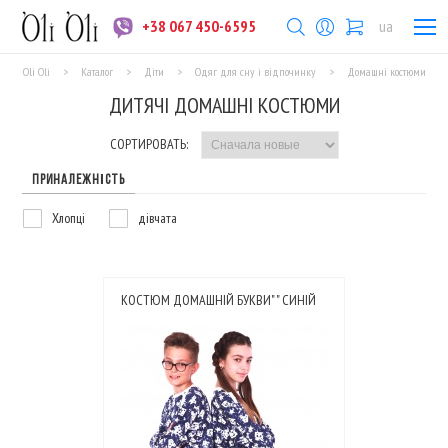
+38 067 450-6595
ua
Oli Oli
>
Каталог
>
Діти
>
Одяг для сну і відпочинку
>
Домашні костюми
ДИТЯЧІ ДОМАШНІ КОСТЮМИ
СОРТИРОВАТЬ:
ПРИНАЛЕЖНІСТЬ
Хлопці
дівчата
КОСТЮМ ДОМАШНІЙ БУКВИ" " СИНІЙ