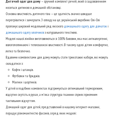
Дитячий одяг для дому
— зручний комплект речей, який із задоволенням
носиться дитиною в домашній обстановці.
Основна властивість дитячого тіла — це здатність значно швидше
перегріватися і замерзати. З огляду на це, український виробник Олі-Олі
пропонує широкий модельний ряд якісного
домашнього одягу для дівчаток
і
домашнього одягу хлопчиків
з натурального текстилю.
Моделі нашої лінійки виготовляються зі 100% бавовни, яка має антиалергенні,
вологопоглинаючі і теплозахисні властивості. В такому одязі дітям комфортно,
легко та безпечно.
Вдалими комплектами для дому можуть стати трикотажні набори, які можуть
складатися з:
Кофти і штанців.
Футболки та бриджів.
Маєчки і шортиків.
У дітей в подібних комплектах підтримується оптимальний терморежим,
відсутня скутість в рухах, а м'яка структура тканини сприяє приємним
тактильним відчуттям.
Домашній одяг для дітей, представлений ​​в нашому інтернет-магазині,
порадує різноманітністю фасонів, серед яких моделі: