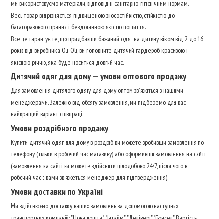
ми використовуємо матеріали, відповідні санітарно-гігієнічним нормам.
Весь товар відрізняється підвищеною зносостійкістю, стійкістю до
багаторазового прання і бездоганною якістю пошиття.
Все це гарантує те, що придбавши бажаний одяг на дитину віком від 2 до 16
років від виробника Oli-Oli, ви поповните дитячий гардероб красивою і
якісною річчю, яка буде носитися довгий час.
Дитячий одяг для дому — умови оптового продажу
Для замовлення дитячого одягу для дому оптом зв'яжіться з нашими
менеджерами. Залежно від обсягу замовлення, ми підберемо для вас
найкращий варіант співпраці.
Умови роздрібного продажу
Купити дитячий одяг для дому в роздріб ви можете зробивши замовлення по
телефону (тільки в робочий час магазину) або оформивши замовлення на сайті
(замовлення на сайті ви можете здійснити цілодобово 24/7, після чого в
робочий час з вами зв'яжеться менеджер для підтвердження).
Умови доставки по Україні
Ми здійснюємо доставку ваших замовлень за допомогою наступних
транспортних компаній: "Нова пошта", "Інтайм", "Делівері", "Гюнсел". Вартість