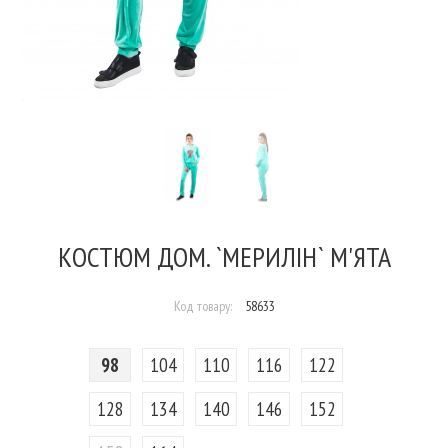
КОСТЮМ ДОМ. `МЕРИЛІН` М'ЯТА
Код товару:
58633
98
104
110
116
122
128
134
140
146
152