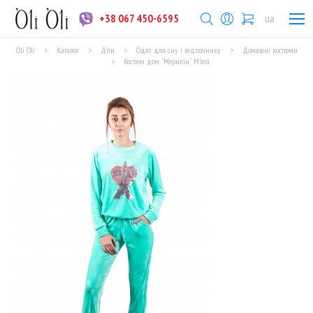
+38 067 450-6595
ua
Oli Oli
>
Каталог
>
Діти
>
Одяг для сну і відпочинку
>
Домашні костюми
>
Костюм дом. `Мерилін` М'ята