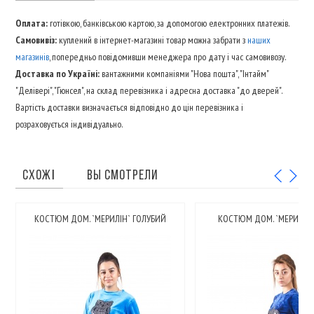
Оплата:
готівкою, банківською картою, за допомогою електронних платежів.
Самовивіз:
куплений в інтернет-магазині товар можна забрати з
наших
магазинів
, попередньо повідомивши менеджера про дату і час самовивозу.
Доставка по Україні:
вантажними компаніями "Нова пошта", "Інтайм"
"Делівері", "Гюнсел", на склад перевізника і адресна доставка "до дверей".
Вартість доставки визначається відповідно до цін перевізника і
розраховується індивідуально.
СХОЖІ
ВЫ СМОТРЕЛИ
КОСТЮМ ДОМ. `МЕРИЛІН` ГОЛУБИЙ
КОСТЮМ ДОМ. `МЕРИЛІН