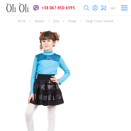
+38 067 450-6595
ua
Oli Oli
>
Каталог
>
Діти
>
Гольфи
>
Гольф "Гіпюр" Голубий