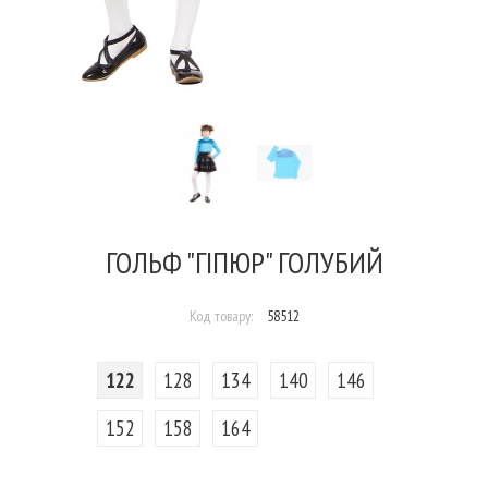
ГОЛЬФ "ГІПЮР" ГОЛУБИЙ
Код товару:
58512
122
128
134
140
146
152
158
164