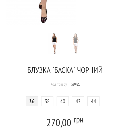
БЛУЗКА `БАСКА` ЧОРНИЙ
Код товару:
58481
36
38
40
42
44
грн
270,00