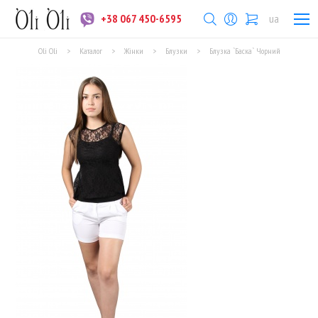
+38 067 450-6595
ua
Oli Oli
>
Каталог
>
Жінки
>
Блузки
>
Блузка `Баска` Чорний