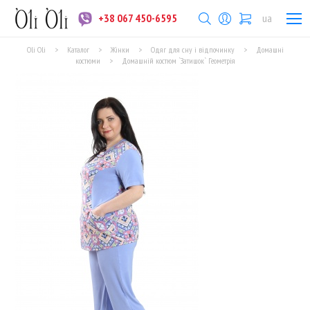
+38 067 450-6595
ua
Oli Oli
>
Каталог
>
Жінки
>
Одяг для сну і відпочинку
>
Домашні
костюми
>
Домашній костюм `Затишок` Геометрія