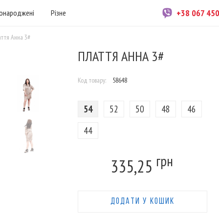
+38 067 45
онароджені
Різне
ття Анна 3#
ПЛАТТЯ АННА 3#
Код товару:
58648
54
52
50
48
46
44
грн
335,25
ДОДАТИ У КОШИК