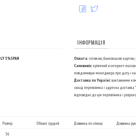
ІНФОРМАЦІЯ
LY 5%SPAN
Оплата:
готівкою, банківською картою,
Самовивіз:
куплений в інтернет-магази
повідомивши менеджера про дату і час
Доставка по Україні:
вантажними компа
склад перевізника і адресна доставка "
відповідно до цін перевізника і розрахо
Розмір
Обхват грудей
Довжина по спинці
Довжина рук
36