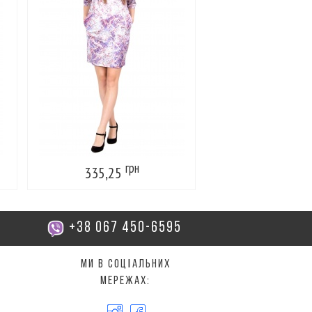
грн
г
335,25
353,25
+38 067 450-6595
Ми в соцІальних
мережах: