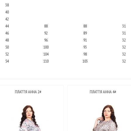
38
40
42
44
88
88
31
46
92
89
31
48
96
91
32
50
100
93
32
52
104
98
32
54
110
103
32
ПЛАТТЯ АННА 2#
ПЛАТТЯ АННА 4#