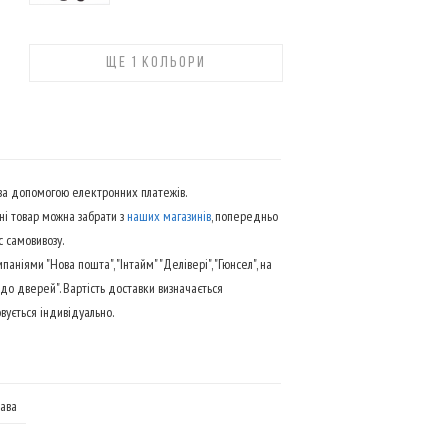
ЩЕ 1 КОЛЬОРИ
 за допомогою електронних платежів.
ні товар можна забрати з
наших магазинів
, попередньо
 самовивозу.
ніями "Нова пошта", "Інтайм" "Делівері", "Гюнсел", на
до дверей". Вартість доставки визначається
вується індивідуально.
ава