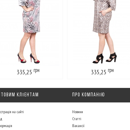
грн
грн
335,25
335,25
ПТОВИМ КЛІeНТАМ
ПРО КОМПАНІЮ
страція на сайті
Новини
ід
Статті
формація
Вакансії