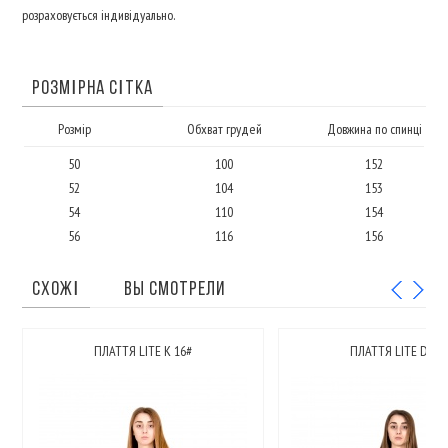
розраховується індивідуально.
РОЗМІРНА СІТКА
Розмір
Обхват грудей
Довжина по спинці
50
100
152
52
104
153
54
110
154
56
116
156
СХОЖІ
ВЫ СМОТРЕЛИ
ПЛАТТЯ LITE K 16#
ПЛАТТЯ LITE D 13