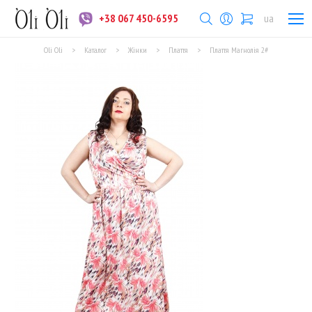
+38 067 450-6595
ua
Oli Oli
>
Каталог
>
Жінки
>
Плаття
>
Плаття Магнолія 2#