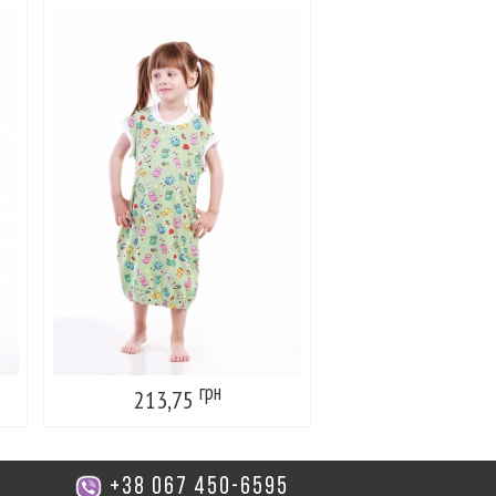
грн
г
213,75
213,75
+38 067 450-6595