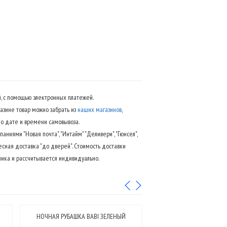
, с помощью электронных платежей.
азине товар можно забрать из
наших магазинов
,
 дате и времени самовывоза.
аниями "Новая почта", "Интайм" "Деливери", "Гюнсел",
есная доставка "до дверей". Стоимость доставки
ика и рассчитывается индивидуально.
НОЧНАЯ РУБАШКА BABI ЗЕЛЕНЫЙ
НОЧНАЯ РУБАШКА BA