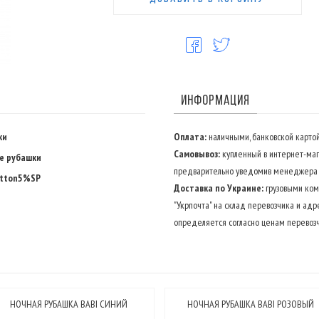
ИНФОРМАЦИЯ
ки
Оплата:
наличными, банковской картой
Самовывоз:
купленный в интернет-маг
е рубашки
предварительно уведомив менеджера о
tton5%SP
Доставка по Украине:
грузовыми комп
"Укрпочта" на склад перевозчика и адр
определяется согласно ценам перевозч
НОЧНАЯ РУБАШКА BABI СИНИЙ
НОЧНАЯ РУБАШКА BABI РОЗОВЫЙ