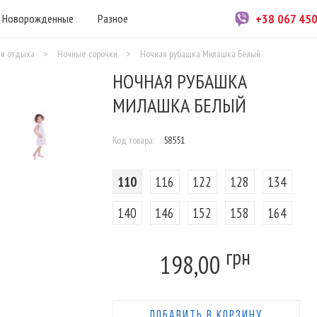
+38 067 45
Новорожденные
Разное
 и отдыха
>
Ночные сорочки
>
Ночная рубашка Милашка Белый
НОЧНАЯ РУБАШКА
МИЛАШКА БЕЛЫЙ
Код товара:
58551
110
116
122
128
134
140
146
152
158
164
грн
198,00
ДОБАВИТЬ В КОРЗИНУ