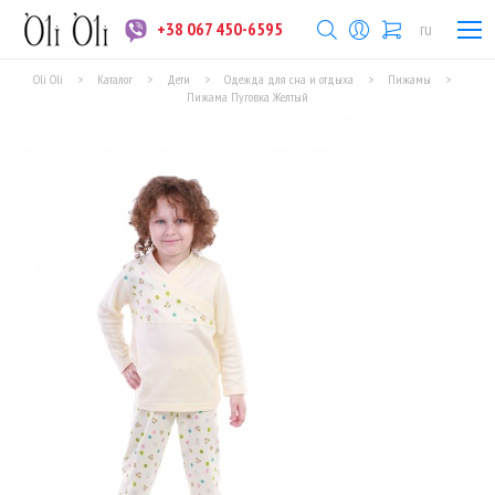
+38 067 450-6595
ru
Oli Oli
>
Каталог
>
Дети
>
Одежда для сна и отдыха
>
Пижамы
>
Пижама Пуговка Желтый