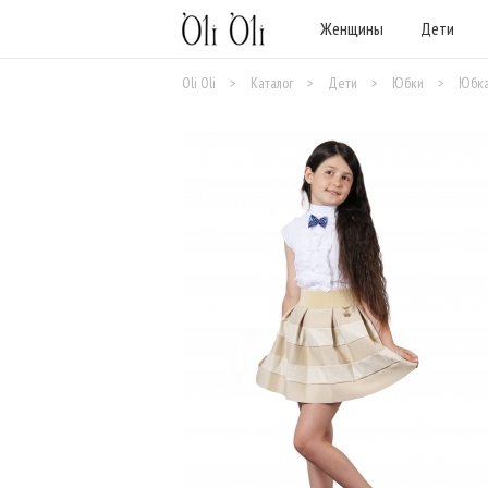
Женщины
Дети
Oli Oli
>
Каталог
>
Дети
>
Юбки
>
Юбка