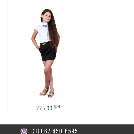
грн
г
225,00
225,00
+38 067 450-6595