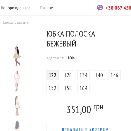
+38 067 45
Новорожденные
Разное
 Полоска Бежевый
ЮБКА ПОЛОСКА
БЕЖЕВЫЙ
Код товара:
1004
122
128
134
140
146
152
158
164
грн
351,00
ДОБАВИТЬ В КОРЗИНУ