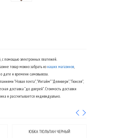
, с помощью электронных платежей.
азине товар можно забрать из
наших магазинов
,
 дате и времени самовывоза.
аниями "Новая почта", "Интайм" "Деливери", "Гюнсел",
есная доставка "до дверей". Стоимость доставки
ика и рассчитывается индивидуально.
ЮБКА ТЮЛЬПАН ЧЕРНЫЙ
ЮБКА ТЮЛЬПАН 